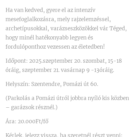
Ha van kedved, gyere el az intenzív
mesefoglalkozásra, mely rajzelemzéssel,
archetípusokkal, varázseszközökkel vár Téged,
hogy minél hatékonyabb legyen és
fordulóponthoz vezessen az életedben!
Időpont: 2025.szeptember 20. szombat, 15-18
óráig, szeptember 21. vasárnap 9 -13óráig.
Helyszín: Szentendre, Pomázi út 60.
(Parkolás a Pomázi útról jobbra nyíló kis közben
– garázsok résznél.)
Ára: 20.000Ft/fő
Kérlek, jelezz vissza, ha szeretnél részt venni: