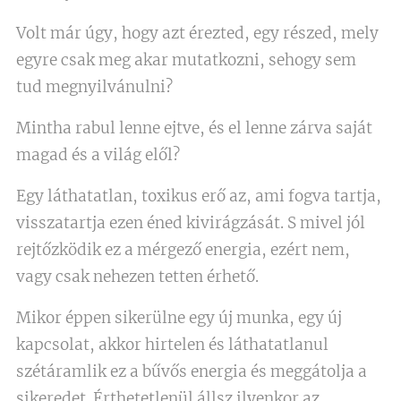
Volt már úgy, hogy azt érezted, egy részed, mely
egyre csak meg akar mutatkozni, sehogy sem
tud megnyilvánulni?
Mintha rabul lenne ejtve, és el lenne zárva saját
magad és a világ elől?
Egy láthatatlan, toxikus erő az, ami fogva tartja,
visszatartja ezen éned kivirágzását. S mivel jól
rejtőzködik ez a mérgező energia, ezért nem,
vagy csak nehezen tetten érhető.
Mikor éppen sikerülne egy új munka, egy új
kapcsolat, akkor hirtelen és láthatatlanul
szétáramlik ez a bűvős energia és meggátolja a
sikeredet. Érthetetlenül állsz ilyenkor az