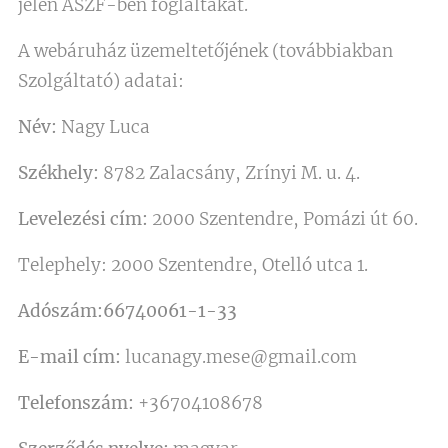
jelen ÁSZF-ben foglaltakat.
A webáruház üzemeltetőjének (továbbiakban
Szolgáltató) adatai:
Név:
Nagy Luca
Székhely:
8782 Zalacsány, Zrínyi M. u. 4.
Levelezési cím:
2000 Szentendre, Pomázi út 60.
Telephely: 2000 Szentendre, Otelló utca 1.
Adószám:66740061-1-33
E-mail cím:
lucanagy.mese@gmail.com
Telefonszám:
+36704108678