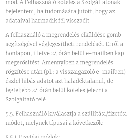
mód. A Felhasználó köteles a Szolgáltatónak
bejelenteni, ha tudomására jutott, hogy az
adataival harmadik fél visszaélt.
A felhasználó a megrendelés elküldése gomb
segítségével véglegesítheti rendelését. Erről a
honlapon, illetve 24 órán belül e-mailben kap
megerősítést. Amennyiben a megrendelés
rögzítése után (pl.: a visszaigazoló e-mailben)
észlel hibás adatot azt haladéktalanul, de
legfeljebb 24 órán belül köteles jelezni a
Szolgáltató felé.
5.5. Felhasználó kiválasztja a szállítási/fizetési
módot, melynek típusai a következők:
5.5.1. Fizetési módok: