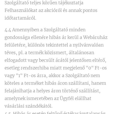
Szolgáltató teljes körűen tájékoztatja
Felhasználókat az akcióról és annak pontos
időtartamáról.
4.4 Amennyiben a Szolgáltató minden
gondossága ellenére hibás ár kerül a Webáruház
felületére, különös tekintettel a nyilvánvalóan
téves, pl. a termék közismert, általánosan
elfogadott vagy becsült árától jelentősen eltérő,
esetleg rendszerhiba miatt megjelenő "0" Ft-os
vagy "1" Ft-os árra, akkor a Szolgáltató nem
köteles a terméket hibás áron szállítani, hanem
felajánlhatja a helyes áron történő szállítást,
amelynek ismeretében az Ügyfél elállhat
vásárlási szándékától.
4.5. Hibás ár esetén feltűnő értékaránytalanság