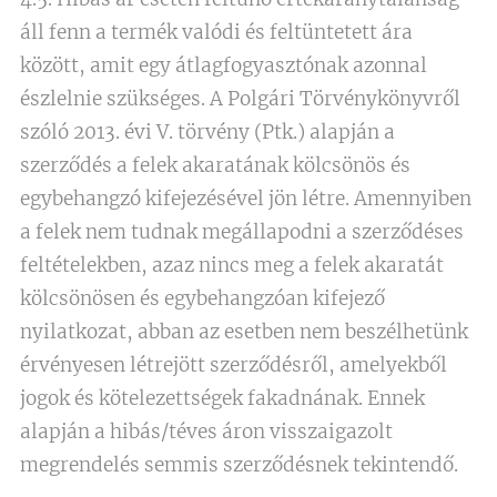
áll fenn a termék valódi és feltüntetett ára
között, amit egy átlagfogyasztónak azonnal
észlelnie szükséges. A Polgári Törvénykönyvről
szóló 2013. évi V. törvény (Ptk.) alapján a
szerződés a felek akaratának kölcsönös és
egybehangzó kifejezésével jön létre. Amennyiben
a felek nem tudnak megállapodni a szerződéses
feltételekben, azaz nincs meg a felek akaratát
kölcsönösen és egybehangzóan kifejező
nyilatkozat, abban az esetben nem beszélhetünk
érvényesen létrejött szerződésről, amelyekből
jogok és kötelezettségek fakadnának. Ennek
alapján a hibás/téves áron visszaigazolt
megrendelés semmis szerződésnek tekintendő.