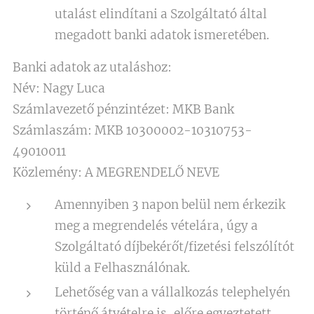
utalást elindítani a Szolgáltató által
megadott banki adatok ismeretében.
Banki adatok az utaláshoz:
Név: Nagy Luca
Számlavezető pénzintézet: MKB Bank
Számlaszám: MKB 10300002-10310753-
49010011
Közlemény: A MEGRENDELŐ NEVE
Amennyiben 3 napon belül nem érkezik
meg a megrendelés vételára, úgy a
Szolgáltató díjbekérőt/fizetési felszólítót
küld a Felhasználónak.
Lehetőség van a vállalkozás telephelyén
történő átvételre is, előre egyeztetett